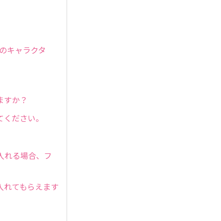
まのキャラクタ
ますか？
てください。
入れる場合、フ
入れてもらえます