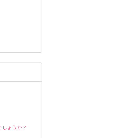
でしょうか？