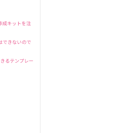
作成キットを注
はできないので
できるテンプレー