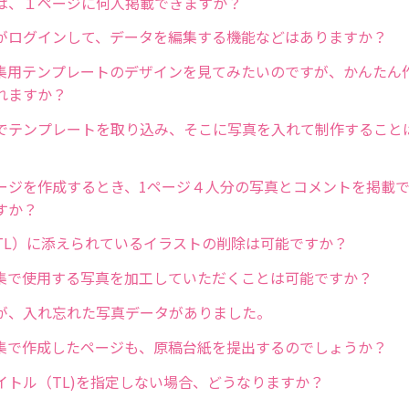
は、１ページに何人掲載できますか？
がログインして、データを編集する機能などはありますか？
集用テンプレートのデザインを見てみたいのですが、かんたん
れますか？
でテンプレートを取り込み、そこに写真を入れて制作すること
ージを作成するとき、1ページ４人分の写真とコメントを掲載
すか？
TL）に添えられているイラストの削除は可能ですか？
集で使用する写真を加工していただくことは可能ですか？
が、入れ忘れた写真データがありました。
集で作成したページも、原稿台紙を提出するのでしょうか？
イトル（TL)を指定しない場合、どうなりますか？