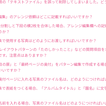
用の「テキストファイル」を誤って削除してしまいました。ど
編集」のアレンジ依頼はどこに記載すればいいですか？
4分割しと下段の横2枚を合体した場合、アレンジ編集欄への記
うか？
集で使用する写真はどのようにお渡しすればいいですか？
）レイアウトパターンの「たのしかったこと」などの質問項目を
です。注意点はありますか？
目の扉」と「最終ページの奥付」をパターン編集で作成する場
いいですか？
奥付ページに入れる写真のファイル名は、どのようにつければ
集で表紙をつくる場合、「アルバムタイトル」と「園名」に文
名前を入れる場合、写真のファイル名はどのようにつければい