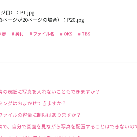
目）：P1.jpg
ページが20ページの場合）：P20.jpg
# 扉
# 奥付
# ファイル名
# OKS
# TBS
集の表紙に写真を入れないこともできますか？
ミングはおまかせできますか？
ファイルの容量に制限はありますか？
集で、自分で画面を見ながら写真を配置することはできないの