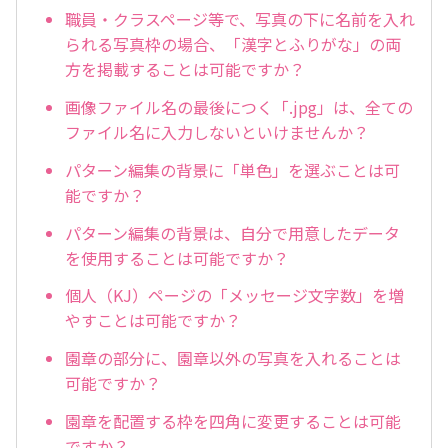
職員・クラスページ等で、写真の下に名前を入れ
られる写真枠の場合、「漢字とふりがな」の両
方を掲載することは可能ですか？
画像ファイル名の最後につく「.jpg」は、全ての
ファイル名に入力しないといけませんか？
パターン編集の背景に「単色」を選ぶことは可
能ですか？
パターン編集の背景は、自分で用意したデータ
を使用することは可能ですか？
個人（KJ）ページの「メッセージ文字数」を増
やすことは可能ですか？
園章の部分に、園章以外の写真を入れることは
可能ですか？
園章を配置する枠を四角に変更することは可能
ですか？