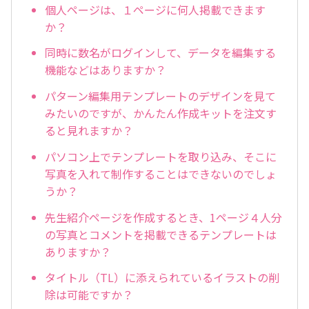
個人ページは、１ページに何人掲載できます
か？
同時に数名がログインして、データを編集する
機能などはありますか？
パターン編集用テンプレートのデザインを見て
みたいのですが、かんたん作成キットを注文す
ると見れますか？
パソコン上でテンプレートを取り込み、そこに
写真を入れて制作することはできないのでしょ
うか？
先生紹介ページを作成するとき、1ページ４人分
の写真とコメントを掲載できるテンプレートは
ありますか？
タイトル（TL）に添えられているイラストの削
除は可能ですか？