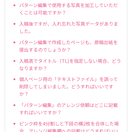
パターン編集で使用する写真を加工していただ
くことは可能ですか？
入稿後ですが、入れ忘れた写真データがありま
した。
パターン編集で作成したページも、原稿台紙を
提出するのでしょうか？
入稿表でタイトル（TL)を指定しない場合、どう
なりますか？
個人ページ用の「テキストファイル」を誤って
削除してしまいました。どうすればいいです
か？
「パターン編集」のアレンジ依頼はどこに記載
すればいいですか？
ピンク枠を4分割しと下段の横2枚を合体した場
合、アレンジ編集欄への記載はどうすればいい