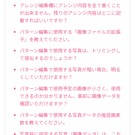
アレンジ編集欄にアレンジ内容を全て書くこと
が出来ません。残りのアレンジ内容はどこに記
載すればいいですか？
パターン編集に使用する「画像ファイルの拡張
子」を教えてください。
パターン編集で使用する写真は、トリミングし
て提出するのでしょうか？
パターン編集で使用する写真が暗い場合、明る
くしていただけますか？
パターン編集で使用予定の画像が小さく、使用
できるのか分かりません。事前に画像データを
確認いただけますか？
パターン編集で使用する写真データの推奨画素
数を教えてください。
写真枠に指定する写真（画像データ）は、こち