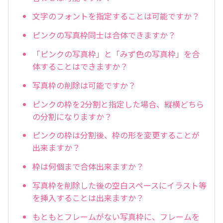
文字のフォントを指定することは可能ですか？
ピンクの写真枠同士は合体できますか？
「ピンクの写真枠」と「みず色の写真枠」を合
体することはできますか？
写真枠の削除は可能ですか？
ピンクの枠を2分割と指定した場合、縦横どちら
の分割になりますか？
ピンクの枠は分割後、枠の形を変更することが
出来ますか？
枠は何個まで合体出来ますか？
写真枠を削除した後の空白スペースにイラスト等
を挿入することは出来ますか？
もともとフレームがない写真枠に、フレームを