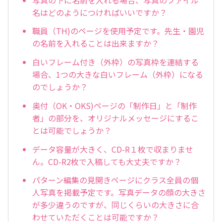
名はどのようにつければいいですか？
職員（TH)のページを使用予定です。先生・園児
の名前を入れることは出来ますか？
白いフレーム付き（外枠）の写真枠を連結する
場合、1つの大きな白いフレーム（外枠）になる
のでしょうか？
奥付（OK・OKS)ページの「制作日」と「制作
者」の部分を、オリジナルメッセージにするこ
とは可能でしょうか？
データ容量が大きく、CD-R１枚で収まりませ
ん。CD-R2枚で入稿しても大丈夫ですか？
パターン編集の見開きページにクラス全員の個
人写真を掲載予定です。写真データの顔の大きさ
が多少違うのですが、同じくらいの大きさに合
わせていただくことは可能ですか？