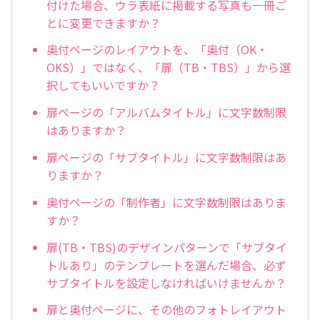
付けた場合、ウラ表紙に掲載する写真も一冊ご
とに変更できますか？
奥付ページのレイアウトを、「奥付（OK・
OKS）」ではなく、「扉（TB・TBS）」から選
択してもいいですか？
扉ページの「アルバムタイトル」に文字数制限
はありますか？
扉ページの「サブタイトル」に文字数制限はあ
りますか？
奥付ページの「制作者」に文字数制限はありま
すか？
扉(TB・TBS)のデザインパターンで「サブタイ
トルあり」のテンプレートを選んだ場合、必ず
サブタイトルを設定しなければいけませんか？
扉と奥付ページに、その他のフォトレイアウト