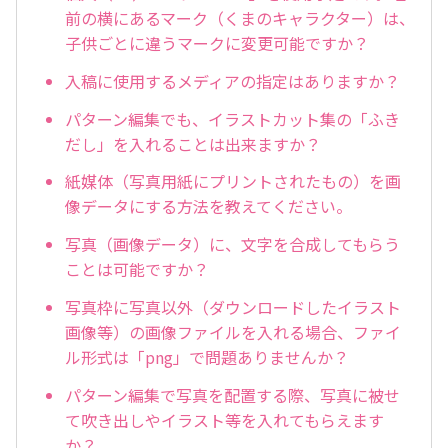
前の横にあるマーク（くまのキャラクター）は、
子供ごとに違うマークに変更可能ですか？
入稿に使用するメディアの指定はありますか？
パターン編集でも、イラストカット集の「ふき
だし」を入れることは出来ますか？
紙媒体（写真用紙にプリントされたもの）を画
像データにする方法を教えてください。
写真（画像データ）に、文字を合成してもらう
ことは可能ですか？
写真枠に写真以外（ダウンロードしたイラスト
画像等）の画像ファイルを入れる場合、ファイ
ル形式は「png」で問題ありませんか？
パターン編集で写真を配置する際、写真に被せ
て吹き出しやイラスト等を入れてもらえます
か？