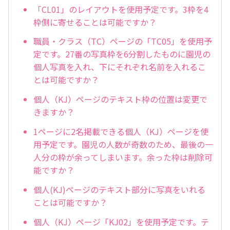
「CL01」のレイアウトを使用予定です。3枠を4
枠側に寄せることは可能ですか？
職員・クラス（TC）ページの「TC05」を使用予
定です。27番の写真枠を6分割したものに園児の
個人写真を入れ、下にそれぞれ名前を入れるこ
とは可能ですか？
個人（KJ）ページのテキスト枠の位置は変更で
きますか？
1ページに2名掲載できる個人（KJ）ページを使
用予定です。園児の人数が奇数のため、最後の一
人分の枠が余ってしまいます。余った枠は削除可
能ですか？
個人(KJ)ページのテキスト部分に写真をいれる
ことは可能ですか？
個人（KJ）ページ「KJ02」を使用予定です。テ