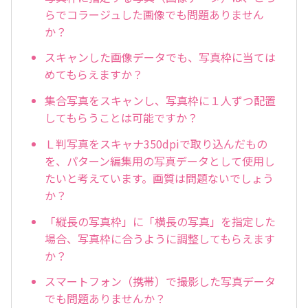
らでコラージュした画像でも問題ありません
か？
スキャンした画像データでも、写真枠に当ては
めてもらえますか？
集合写真をスキャンし、写真枠に１人ずつ配置
してもらうことは可能ですか？
Ｌ判写真をスキャナ350dpiで取り込んだもの
を、パターン編集用の写真データとして使用し
たいと考えています。画質は問題ないでしょう
か？
「縦長の写真枠」に「横長の写真」を指定した
場合、写真枠に合うように調整してもらえます
か？
スマートフォン（携帯）で撮影した写真データ
でも問題ありませんか？