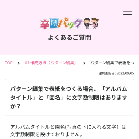
よくあるご質問
TOP
04.作成方法（パターン編集）
パターン編集で表紙をつく
最終更新日 : 2022/09/05
パターン編集で表紙をつくる場合、「アルバム
タイトル」と「園名」に文字数制限はあります
か？
アルバムタイトルと園名(写真の下に入れる文字）は
文字数制限を設けておりません。