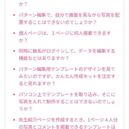
か？
パターン編集で、自分で画面を見ながら写真を配
置することはできないのでしょうか？
個人ページは、１ページに何人掲載できます
か？
同時に数名がログインして、データを編集する
機能などはありますか？
パターン編集用テンプレートのデザインを見て
みたいのですが、かんたん作成キットを注文す
ると見れますか？
パソコン上でテンプレートを取り込み、そこに
写真を入れて制作することはできないのでしょ
うか？
先生紹介ページを作成するとき、1ページ４人分
の写真とコメントを掲載できるテンプレートは