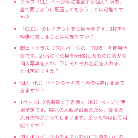
クラス（CL）ページ等に掲載する個人写真を、
全て同じように配置してもらうことは可能です
か？
「CL01」のレイアウトを使用予定です。3枠を4
枠側に寄せることは可能ですか？
職員・クラス（TC）ページの「TC05」を使用予
定です。27番の写真枠を6分割したものに園児の
個人写真を入れ、下にそれぞれ名前を入れるこ
とは可能ですか？
個人（KJ）ページのテキスト枠の位置は変更で
きますか？
1ページに2名掲載できる個人（KJ）ページを使
用予定です。園児の人数が奇数のため、最後の一
人分の枠が余ってしまいます。余った枠は削除可
能ですか？
個人(KJ)ページのテキスト部分に写真をいれる