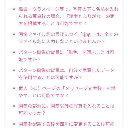
職員・クラスページ等で、写真の下に名前を入れ
られる写真枠の場合、「漢字とふりがな」の両
方を掲載することは可能ですか？
画像ファイル名の最後につく「.jpg」は、全ての
ファイル名に入力しないといけませんか？
パターン編集の背景に「単色」を選ぶことは可
能ですか？
パターン編集の背景は、自分で用意したデータ
を使用することは可能ですか？
個人（KJ）ページの「メッセージ文字数」を増
やすことは可能ですか？
園章の部分に、園章以外の写真を入れることは
可能ですか？
園章を配置する枠を四角に変更することは可能