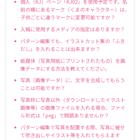
個人（KJ）ページ「KJ02」を使用予定です。名
前の横にあるマーク（くまのキャラクター）は、
子供ごとに違うマークに変更可能ですか？
入稿に使用するメディアの指定はありますか？
パターン編集でも、イラストカット集の「ふき
だし」を入れることは出来ますか？
紙媒体（写真用紙にプリントされたもの）を画
像データにする方法を教えてください。
写真（画像データ）に、文字を合成してもらう
ことは可能ですか？
写真枠に写真以外（ダウンロードしたイラスト
画像等）の画像ファイルを入れる場合、ファイ
ル形式は「png」で問題ありませんか？
パターン編集で写真を配置する際、写真に被せ
て吹き出しやイラスト等を入れてもらえます