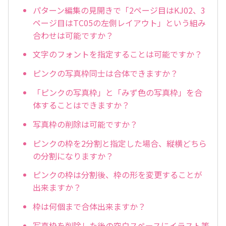
パターン編集の見開きで「2ページ目はKJ02、3
ページ目はTC05の左側レイアウト」という組み
合わせは可能ですか？
文字のフォントを指定することは可能ですか？
ピンクの写真枠同士は合体できますか？
「ピンクの写真枠」と「みず色の写真枠」を合
体することはできますか？
写真枠の削除は可能ですか？
ピンクの枠を2分割と指定した場合、縦横どちら
の分割になりますか？
ピンクの枠は分割後、枠の形を変更することが
出来ますか？
枠は何個まで合体出来ますか？
写真枠を削除した後の空白スペースにイラスト等