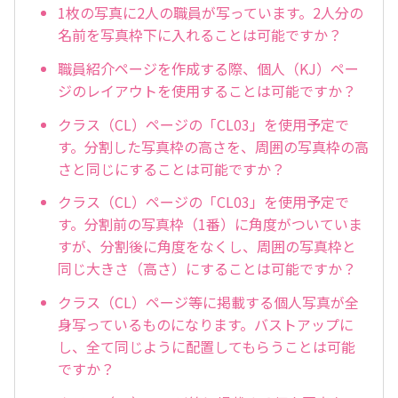
1枚の写真に2人の職員が写っています。2人分の
名前を写真枠下に入れることは可能ですか？
職員紹介ページを作成する際、個人（KJ）ペー
ジのレイアウトを使用することは可能ですか？
クラス（CL）ページの「CL03」を使用予定で
す。分割した写真枠の高さを、周囲の写真枠の高
さと同じにすることは可能ですか？
クラス（CL）ページの「CL03」を使用予定で
す。分割前の写真枠（1番）に角度がついていま
すが、分割後に角度をなくし、周囲の写真枠と
同じ大きさ（高さ）にすることは可能ですか？
クラス（CL）ページ等に掲載する個人写真が全
身写っているものになります。バストアップに
し、全て同じように配置してもらうことは可能
ですか？