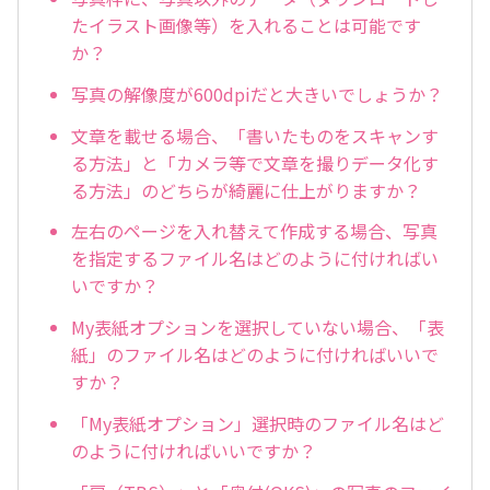
たイラスト画像等）を入れることは可能です
か？
写真の解像度が600dpiだと大きいでしょうか？
文章を載せる場合、「書いたものをスキャンす
る方法」と「カメラ等で文章を撮りデータ化す
る方法」のどちらが綺麗に仕上がりますか？
左右のページを入れ替えて作成する場合、写真
を指定するファイル名はどのように付ければい
いですか？
My表紙オプションを選択していない場合、「表
紙」のファイル名はどのように付ければいいで
すか？
「My表紙オプション」選択時のファイル名はど
のように付ければいいですか？