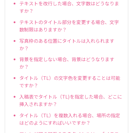
テキストを改行した場合、文字数はどうなりま
すか？
テキストのタイトル部分を変更する場合、文字
数制限はありますか？
写真枠のある位置にタイトルは入れられます
か？
背景を指定しない場合、背景はどうなります
か？
タイトル（TL）の文字色を変更することは可能
ですか？
入稿表でタイトル（TL)を指定した場合、どこに
挿入されますか？
タイトル（TL）を複数入れる場合、場所の指定
はどのようにすればいいですか？