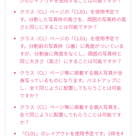
ジのレイアウトを使用することは可能ですか？
クラス（CL）ページの「CL03」を使用予定で
す。分割した写真枠の高さを、周囲の写真枠の高
さと同じにすることは可能ですか？
クラス（CL）ページの「CL03」を使用予定で
す。分割前の写真枠（1番）に角度がついていま
すが、分割後に角度をなくし、周囲の写真枠と
同じ大きさ（高さ）にすることは可能ですか？
クラス（CL）ページ等に掲載する個人写真が全
身写っているものになります。バストアップに
し、全て同じように配置してもらうことは可能
ですか？
クラス（CL）ページ等に掲載する個人写真を、
全て同じように配置してもらうことは可能です
か？
「CL01」のレイアウトを使用予定です。3枠を4