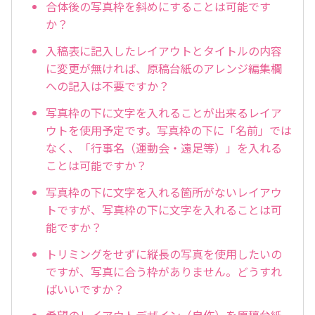
合体後の写真枠を斜めにすることは可能です
か？
入稿表に記入したレイアウトとタイトルの内容
に変更が無ければ、原稿台紙のアレンジ編集欄
への記入は不要ですか？
写真枠の下に文字を入れることが出来るレイア
ウトを使用予定です。写真枠の下に「名前」では
なく、「行事名（運動会・遠足等）」を入れる
ことは可能ですか？
写真枠の下に文字を入れる箇所がないレイアウ
トですが、写真枠の下に文字を入れることは可
能ですか？
トリミングをせずに縦長の写真を使用したいの
ですが、写真に合う枠がありません。どうすれ
ばいいですか？