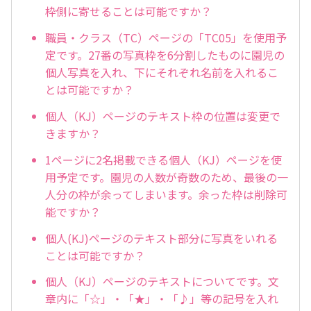
枠側に寄せることは可能ですか？
職員・クラス（TC）ページの「TC05」を使用予
定です。27番の写真枠を6分割したものに園児の
個人写真を入れ、下にそれぞれ名前を入れるこ
とは可能ですか？
個人（KJ）ページのテキスト枠の位置は変更で
きますか？
1ページに2名掲載できる個人（KJ）ページを使
用予定です。園児の人数が奇数のため、最後の一
人分の枠が余ってしまいます。余った枠は削除可
能ですか？
個人(KJ)ページのテキスト部分に写真をいれる
ことは可能ですか？
個人（KJ）ページのテキストについてです。文
章内に「☆」・「★」・「♪」等の記号を入れ