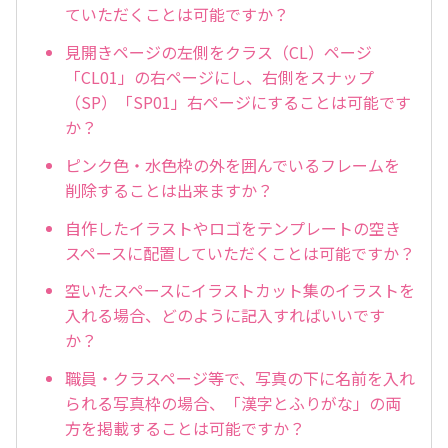
ていただくことは可能ですか？
見開きページの左側をクラス（CL）ページ
「CL01」の右ページにし、右側をスナップ
（SP）「SP01」右ページにすることは可能です
か？
ピンク色・水色枠の外を囲んでいるフレームを
削除することは出来ますか？
自作したイラストやロゴをテンプレートの空き
スペースに配置していただくことは可能ですか？
空いたスペースにイラストカット集のイラストを
入れる場合、どのように記入すればいいです
か？
職員・クラスページ等で、写真の下に名前を入れ
られる写真枠の場合、「漢字とふりがな」の両
方を掲載することは可能ですか？