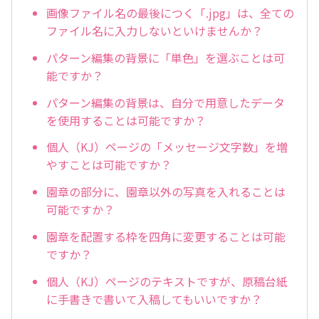
画像ファイル名の最後につく「.jpg」は、全ての
ファイル名に入力しないといけませんか？
パターン編集の背景に「単色」を選ぶことは可
能ですか？
パターン編集の背景は、自分で用意したデータ
を使用することは可能ですか？
個人（KJ）ページの「メッセージ文字数」を増
やすことは可能ですか？
園章の部分に、園章以外の写真を入れることは
可能ですか？
園章を配置する枠を四角に変更することは可能
ですか？
個人（KJ）ページのテキストですが、原稿台紙
に手書きで書いて入稿してもいいですか？