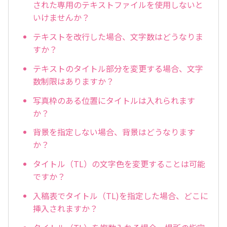
された専用のテキストファイルを使用しないと
いけませんか？
テキストを改行した場合、文字数はどうなりま
すか？
テキストのタイトル部分を変更する場合、文字
数制限はありますか？
写真枠のある位置にタイトルは入れられます
か？
背景を指定しない場合、背景はどうなります
か？
タイトル（TL）の文字色を変更することは可能
ですか？
入稿表でタイトル（TL)を指定した場合、どこに
挿入されますか？