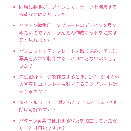
同時に数名がログインして、データを編集する
機能などはありますか？
パターン編集用テンプレートのデザインを見て
みたいのですが、かんたん作成キットを注文す
ると見れますか？
パソコン上でテンプレートを取り込み、そこに
写真を入れて制作することはできないのでしょ
うか？
先生紹介ページを作成するとき、1ページ４人分
の写真とコメントを掲載できるテンプレートは
ありますか？
タイトル（TL）に添えられているイラストの削
除は可能ですか？
パターン編集で使用する写真を加工していただ
くことは可能ですか？