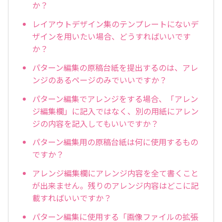
か？
レイアウトデザイン集のテンプレートにないデ
ザインを用いたい場合、どうすればいいです
か？
パターン編集の原稿台紙を提出するのは、アレ
ンジのあるページのみでいいですか？
パターン編集でアレンジをする場合、「アレン
ジ編集欄」に記入ではなく、別の用紙にアレン
ジの内容を記入してもいいですか？
パターン編集用の原稿台紙は何に使用するもの
ですか？
アレンジ編集欄にアレンジ内容を全て書くこと
が出来ません。残りのアレンジ内容はどこに記
載すればいいですか？
パターン編集に使用する「画像ファイルの拡張