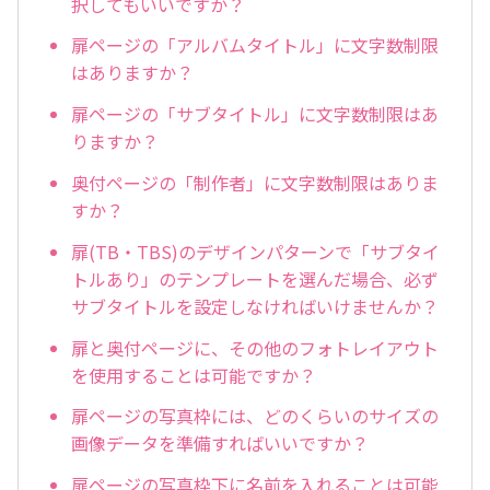
択してもいいですか？
扉ページの「アルバムタイトル」に文字数制限
はありますか？
扉ページの「サブタイトル」に文字数制限はあ
りますか？
奥付ページの「制作者」に文字数制限はありま
すか？
扉(TB・TBS)のデザインパターンで「サブタイ
トルあり」のテンプレートを選んだ場合、必ず
サブタイトルを設定しなければいけませんか？
扉と奥付ページに、その他のフォトレイアウト
を使用することは可能ですか？
扉ページの写真枠には、どのくらいのサイズの
画像データを準備すればいいですか？
扉ページの写真枠下に名前を入れることは可能