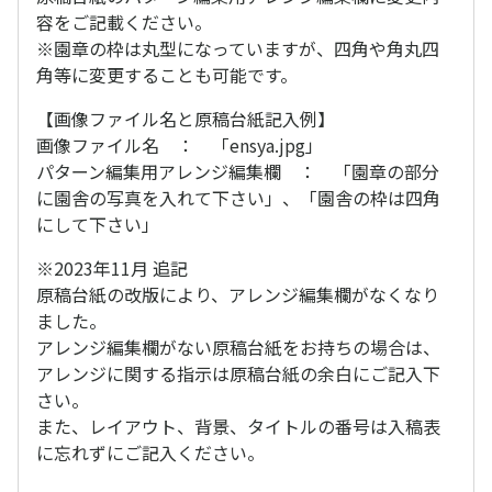
容をご記載ください。
※園章の枠は丸型になっていますが、四角や角丸四
角等に変更することも可能です。
【画像ファイル名と原稿台紙記入例】
画像ファイル名 ： 「ensya.jpg」
パターン編集用アレンジ編集欄 ： 「園章の部分
に園舎の写真を入れて下さい」、「園舎の枠は四角
にして下さい」
※2023年11月 追記
原稿台紙の改版により、アレンジ編集欄がなくなり
ました。
アレンジ編集欄がない原稿台紙をお持ちの場合は、
アレンジに関する指示は原稿台紙の余白にご記入下
さい。
また、レイアウト、背景、タイトルの番号は入稿表
に忘れずにご記入ください。