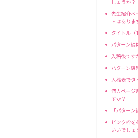
しょうか？
先生紹介ペ
トはありま
タイトル（
パターン編
入稿後です
パターン編
入稿表でタ
個人ページ
すか？
「パターン
ピンク枠を
いいでしょ