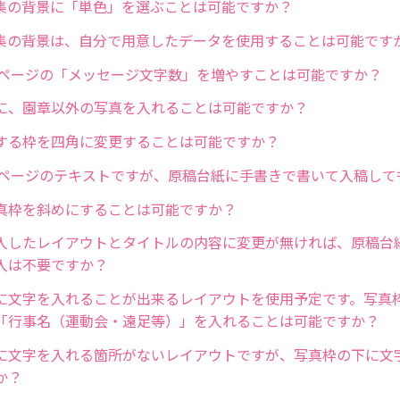
集の背景に「単色」を選ぶことは可能ですか？
集の背景は、自分で用意したデータを使用することは可能です
）ページの「メッセージ文字数」を増やすことは可能ですか？
に、園章以外の写真を入れることは可能ですか？
する枠を四角に変更することは可能ですか？
）ページのテキストですが、原稿台紙に手書きで書いて入稿して
真枠を斜めにすることは可能ですか？
入したレイアウトとタイトルの内容に変更が無ければ、原稿台
入は不要ですか？
に文字を入れることが出来るレイアウトを使用予定です。写真
「行事名（運動会・遠足等）」を入れることは可能ですか？
に文字を入れる箇所がないレイアウトですが、写真枠の下に文
か？