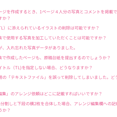
ージを作成するとき、1ページ４人分の写真とコメントを掲載
すか？
TL）に添えられているイラストの削除は可能ですか？
集で使用する写真を加工していただくことは可能ですか？
が、入れ忘れた写真データがありました。
集で作成したページも、原稿台紙を提出するのでしょうか？
イトル（TL)を指定しない場合、どうなりますか？
用の「テキストファイル」を誤って削除してしまいました。ど
編集」のアレンジ依頼はどこに記載すればいいですか？
4分割しと下段の横2枚を合体した場合、アレンジ編集欄への記
うか？