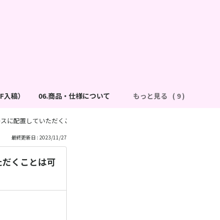
DF入稿）
06.商品・仕様について
もっと見る
ースに配置していただくことは可能ですか？
最終更新日 : 2023/11/27
ただくことは可