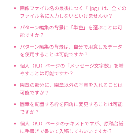
画像ファイル名の最後につく「.jpg」は、全ての
ファイル名に入力しないといけませんか？
パターン編集の背景に「単色」を選ぶことは可
能ですか？
パターン編集の背景は、自分で用意したデータ
を使用することは可能ですか？
個人（KJ）ページの「メッセージ文字数」を増
やすことは可能ですか？
園章の部分に、園章以外の写真を入れることは
可能ですか？
園章を配置する枠を四角に変更することは可能
ですか？
個人（KJ）ページのテキストですが、原稿台紙
に手書きで書いて入稿してもいいですか？