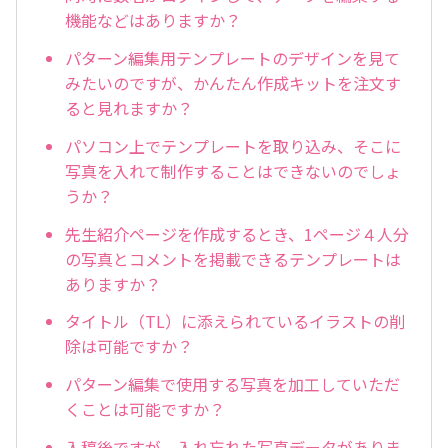
機能などはありますか？
パターン編集用テンプレートのデザインを見て
みたいのですが、かんたん作成キットを注文す
ると見れますか？
パソコン上でテンプレートを取り込み、そこに
写真を入れて制作することはできないのでしょ
うか？
先生紹介ページを作成するとき、1ページ４人分
の写真とコメントを掲載できるテンプレートは
ありますか？
タイトル（TL）に添えられているイラストの削
除は可能ですか？
パターン編集で使用する写真を加工していただ
くことは可能ですか？
入稿後ですが、入れ忘れた写真データがありま