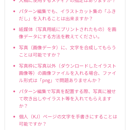
パターン編集でも、イラストカット集の「ふき
だし」を入れることは出来ますか？
紙媒体（写真用紙にプリントされたもの）を画
像データにする方法を教えてください。
写真（画像データ）に、文字を合成してもらう
ことは可能ですか？
写真枠に写真以外（ダウンロードしたイラスト
画像等）の画像ファイルを入れる場合、ファイ
ル形式は「png」で問題ありませんか？
パターン編集で写真を配置する際、写真に被せ
て吹き出しやイラスト等を入れてもらえます
か？
個人（KJ）ページの文字を手書きにすることは
可能ですか？