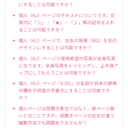
にすることは可能ですか？
個人（KJ）ページのテキストについてです。文
章内に「☆」・「★」・「♪」等の記号を入れ
ることは可能ですか？
個人（KJ）ページで、左右の背景（BG）を別の
デザインにすることは可能ですか？
個人（KJ）ページで使用希望の写真が全身写真
になります。全身写真をトリミングし、上半身ア
ップにしてもらうことは可能ですか？
個人（KJ）ページ「KJ01」の名前や将来の夢等
の欄を子供達の手書きにすることは可能です
か？
個人ページは見開き単位ではなく、単ページ扱
いとのことですが、見開きページの左右が違う
編集方法でも問題ありませんか？