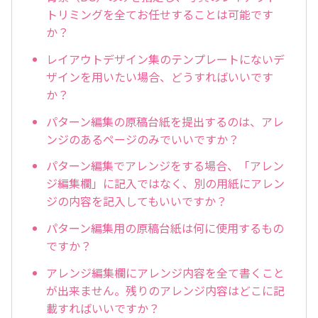
トリミングを全てお任せすることは可能です
か？
レイアウトデザイン集のテンプレートにないデ
ザインを用いたい場合、どうすればいいです
か？
パターン編集の原稿台紙を提出するのは、アレ
ンジのあるページのみでいいですか？
パターン編集でアレンジをする場合、「アレン
ジ編集欄」に記入ではなく、別の用紙にアレン
ジの内容を記入してもいいですか？
パターン編集用の原稿台紙は何に使用するもの
ですか？
アレンジ編集欄にアレンジ内容を全て書くこと
が出来ません。残りのアレンジ内容はどこに記
載すればいいですか？