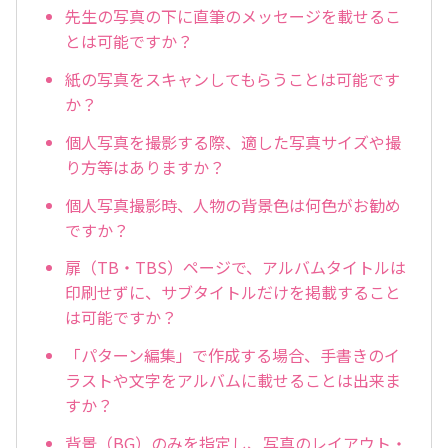
先生の写真の下に直筆のメッセージを載せるこ
とは可能ですか？
紙の写真をスキャンしてもらうことは可能です
か？
個人写真を撮影する際、適した写真サイズや撮
り方等はありますか？
個人写真撮影時、人物の背景色は何色がお勧め
ですか？
扉（TB・TBS）ページで、アルバムタイトルは
印刷せずに、サブタイトルだけを掲載すること
は可能ですか？
「パターン編集」で作成する場合、手書きのイ
ラストや文字をアルバムに載せることは出来ま
すか？
背景（BG）のみを指定し、写真のレイアウト・