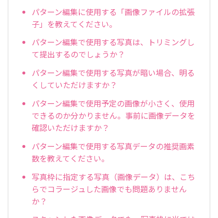
パターン編集に使用する「画像ファイルの拡張
子」を教えてください。
パターン編集で使用する写真は、トリミングし
て提出するのでしょうか？
パターン編集で使用する写真が暗い場合、明る
くしていただけますか？
パターン編集で使用予定の画像が小さく、使用
できるのか分かりません。事前に画像データを
確認いただけますか？
パターン編集で使用する写真データの推奨画素
数を教えてください。
写真枠に指定する写真（画像データ）は、こち
らでコラージュした画像でも問題ありません
か？