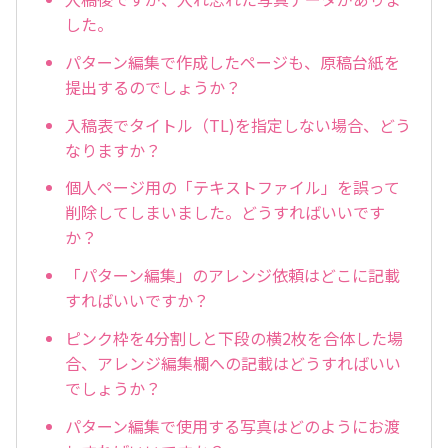
した。
パターン編集で作成したページも、原稿台紙を
提出するのでしょうか？
入稿表でタイトル（TL)を指定しない場合、どう
なりますか？
個人ページ用の「テキストファイル」を誤って
削除してしまいました。どうすればいいです
か？
「パターン編集」のアレンジ依頼はどこに記載
すればいいですか？
ピンク枠を4分割しと下段の横2枚を合体した場
合、アレンジ編集欄への記載はどうすればいい
でしょうか？
パターン編集で使用する写真はどのようにお渡