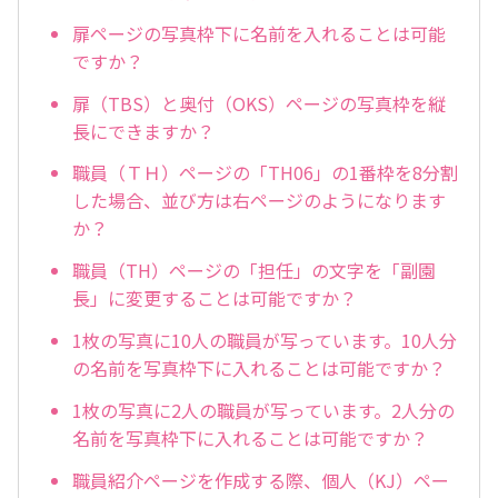
扉ページの写真枠下に名前を入れることは可能
ですか？
扉（TBS）と奥付（OKS）ページの写真枠を縦
長にできますか？
職員（ＴＨ）ページの「TH06」の1番枠を8分割
した場合、並び方は右ページのようになります
か？
職員（TH）ページの「担任」の文字を「副園
長」に変更することは可能ですか？
1枚の写真に10人の職員が写っています。10人分
の名前を写真枠下に入れることは可能ですか？
1枚の写真に2人の職員が写っています。2人分の
名前を写真枠下に入れることは可能ですか？
職員紹介ページを作成する際、個人（KJ）ペー