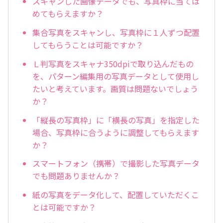
スキャンした画像データでも、写真枠に当ては
めてもらえますか？
集合写真をスキャンし、写真枠に１人ずつ配置
してもらうことは可能ですか？
Ｌ判写真をスキャナ350dpiで取り込んだもの
を、パターン編集用の写真データとして使用し
たいと考えています。画質は問題ないでしょう
か？
「縦長の写真枠」に「横長の写真」を指定した
場合、写真枠に合うように調整してもらえます
か？
スマートフォン（携帯）で撮影した写真データ
でも問題ありませんか？
紙の写真をデータ化して、配置していただくこ
とは可能ですか？