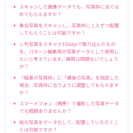
スキャンした画像データでも、写真枠に当ては
めてもらえますか？
集合写真をスキャンし、写真枠に１人ずつ配置
してもらうことは可能ですか？
Ｌ判写真をスキャナ350dpiで取り込んだもの
を、パターン編集用の写真データとして使用し
たいと考えています。画質は問題ないでしょう
か？
「縦長の写真枠」に「横長の写真」を指定した
場合、写真枠に合うように調整してもらえます
か？
スマートフォン（携帯）で撮影した写真データ
でも問題ありませんか？
紙の写真をデータ化して、配置していただくこ
とは可能ですか？