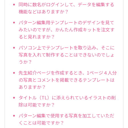
同時に数名がログインして、データを編集する
機能などはありますか？
パターン編集用テンプレートのデザインを見て
みたいのですが、かんたん作成キットを注文す
ると見れますか？
パソコン上でテンプレートを取り込み、そこに
写真を入れて制作することはできないのでしょ
うか？
先生紹介ページを作成するとき、1ページ４人分
の写真とコメントを掲載できるテンプレートは
ありますか？
タイトル（TL）に添えられているイラストの削
除は可能ですか？
パターン編集で使用する写真を加工していただ
くことは可能ですか？