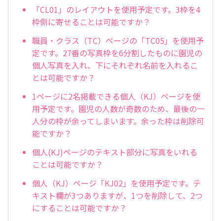
「CL01」のレイアウトを使用予定です。3枠を4
枠側に寄せることは可能ですか？
職員・クラス（TC）ページの「TC05」を使用予
定です。27番の写真枠を6分割したものに園児の
個人写真を入れ、下にそれぞれ名前を入れるこ
とは可能ですか？
1ページに2名掲載できる個人（KJ）ページを使
用予定です。園児の人数が奇数のため、最後の一
人分の枠が余ってしまいます。余った枠は削除可
能ですか？
個人(KJ)ページのテキスト部分に写真をいれる
ことは可能ですか？
個人（KJ）ページ「KJ02」を使用予定です。テ
キスト欄が3つありますが、1つを削除して、2つ
にすることは可能ですか？