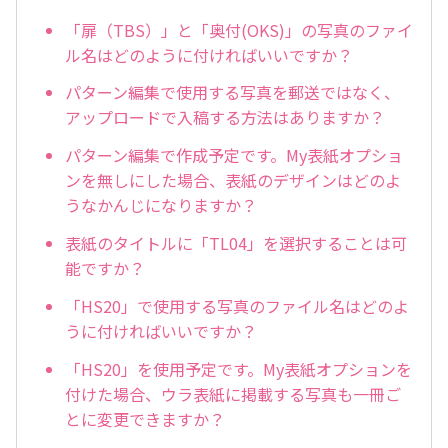
「扉（TBS）」と「奥付(OKS)」の写真のファイ
ル名はどのように付ければいいですか？
パターン編集で使用する写真を郵送ではなく、
アップロードで入稿する方法はありますか？
パターン編集で作成予定です。My表紙オプショ
ンを無しにした場合、表紙のデザインはどのよ
うなかんじになりますか？
表紙のタイトルに「TL04」を選択することは可
能ですか？
「HS20」で使用する写真のファイル名はどのよ
うに付ければいいですか？
「HS20」を使用予定です。My表紙オプションを
付けた場合、ウラ表紙に掲載する写真も一冊ご
とに変更できますか？