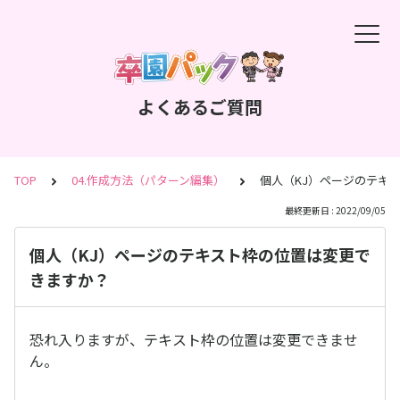
よくあるご質問
TOP
04.作成方法（パターン編集）
個人（KJ）ページのテキ
最終更新日 : 2022/09/05
個人（KJ）ページのテキスト枠の位置は変更で
きますか？
恐れ入りますが、テキスト枠の位置は変更できませ
ん。