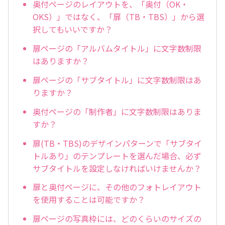
奥付ページのレイアウトを、「奥付（OK・
OKS）」ではなく、「扉（TB・TBS）」から選
択してもいいですか？
扉ページの「アルバムタイトル」に文字数制限
はありますか？
扉ページの「サブタイトル」に文字数制限はあ
りますか？
奥付ページの「制作者」に文字数制限はありま
すか？
扉(TB・TBS)のデザインパターンで「サブタイ
トルあり」のテンプレートを選んだ場合、必ず
サブタイトルを設定しなければいけませんか？
扉と奥付ページに、その他のフォトレイアウト
を使用することは可能ですか？
扉ページの写真枠には、どのくらいのサイズの