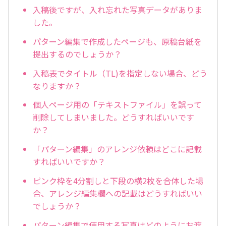
入稿後ですが、入れ忘れた写真データがありま
した。
パターン編集で作成したページも、原稿台紙を
提出するのでしょうか？
入稿表でタイトル（TL)を指定しない場合、どう
なりますか？
個人ページ用の「テキストファイル」を誤って
削除してしまいました。どうすればいいです
か？
「パターン編集」のアレンジ依頼はどこに記載
すればいいですか？
ピンク枠を4分割しと下段の横2枚を合体した場
合、アレンジ編集欄への記載はどうすればいい
でしょうか？
パターン編集で使用する写真はどのようにお渡