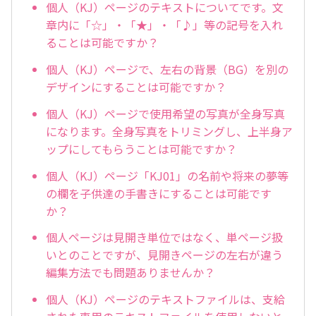
個人（KJ）ページのテキストについてです。文
章内に「☆」・「★」・「♪」等の記号を入れ
ることは可能ですか？
個人（KJ）ページで、左右の背景（BG）を別の
デザインにすることは可能ですか？
個人（KJ）ページで使用希望の写真が全身写真
になります。全身写真をトリミングし、上半身ア
ップにしてもらうことは可能ですか？
個人（KJ）ページ「KJ01」の名前や将来の夢等
の欄を子供達の手書きにすることは可能です
か？
個人ページは見開き単位ではなく、単ページ扱
いとのことですが、見開きページの左右が違う
編集方法でも問題ありませんか？
個人（KJ）ページのテキストファイルは、支給