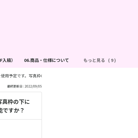
DF入稿）
06.商品・仕様について
もっと見る
を使用予定です。写真枠の下に「名前」ではなく、「行事名（運動会・遠足等
最終更新日 : 2022/09/05
写真枠の下に
能ですか？