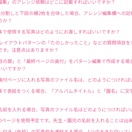
編集」のアレンジ依頼はどこに記載すればいいですか？
4分割しと下段の横2枚を合体した場合、アレンジ編集欄への記
うか？
集で使用する写真はどのようにお渡しすればいいですか？
）レイアウトパターンの「たのしかったこと」などの質問項目を
です。注意点はありますか？
目の扉」と「最終ページの奥付」をパターン編集で作成する場
いいですか？
奥付ページに入れる写真のファイル名は、どのようにつければ
集で表紙をつくる場合、「アルバムタイトル」と「園名」に文
名前を入れる場合、写真のファイル名はどのようにつければい
)のページを使用予定です。先生・園児の名前を入れることは出
ム付き（外枠）の写真枠を連結する場合、1つの大きな白いフ