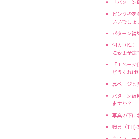
「パターン
ピンク枠を
いいでしょ
パターン編
個人（KJ
に変更予定
「１ページ
どうすれば
扉ページと
パターン編
ますか？
写真の下に
職員（TH
白いフレー