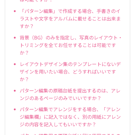
「パターン編集」で作成する場合、手書きのイ
ラストや文字をアルバムに載せることは出来ま
すか？
背景（BG）のみを指定し、写真のレイアウト・
トリミングを全てお任せすることは可能です
か？
レイアウトデザイン集のテンプレートにないデ
ザインを用いたい場合、どうすればいいです
か？
パターン編集の原稿台紙を提出するのは、アレ
ンジのあるページのみでいいですか？
パターン編集でアレンジをする場合、「アレン
ジ編集欄」に記入ではなく、別の用紙にアレン
ジの内容を記入してもいいですか？