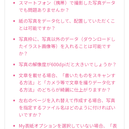
スマートフォン（携帯）で撮影した写真データ
でも問題ありませんか？
紙の写真をデータ化して、配置していただくこ
とは可能ですか？
写真枠に、写真以外のデータ（ダウンロードし
たイラスト画像等）を入れることは可能です
か？
写真の解像度が600dpiだと大きいでしょうか？
文章を載せる場合、「書いたものをスキャンす
る方法」と「カメラ等で文章を撮りデータ化す
る方法」のどちらが綺麗に仕上がりますか？
左右のページを入れ替えて作成する場合、写真
を指定するファイル名はどのように付ければい
いですか？
My表紙オプションを選択していない場合、「表