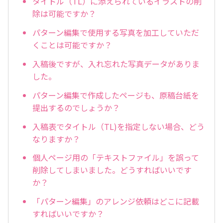
タイトル（TL）に添えられているイラストの削
除は可能ですか？
パターン編集で使用する写真を加工していただ
くことは可能ですか？
入稿後ですが、入れ忘れた写真データがありま
した。
パターン編集で作成したページも、原稿台紙を
提出するのでしょうか？
入稿表でタイトル（TL)を指定しない場合、どう
なりますか？
個人ページ用の「テキストファイル」を誤って
削除してしまいました。どうすればいいです
か？
「パターン編集」のアレンジ依頼はどこに記載
すればいいですか？