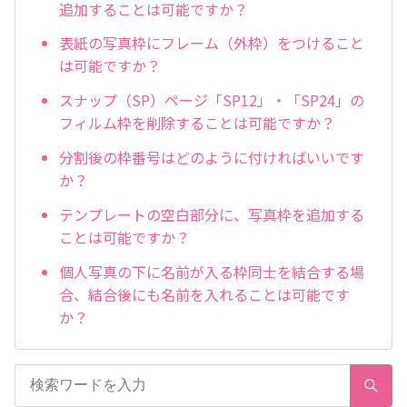
追加することは可能ですか？
表紙の写真枠にフレーム（外枠）をつけること
は可能ですか？
スナップ（SP）ページ「SP12」・「SP24」の
フィルム枠を削除することは可能ですか？
分割後の枠番号はどのように付ければいいです
か？
テンプレートの空白部分に、写真枠を追加する
ことは可能ですか？
個人写真の下に名前が入る枠同士を結合する場
合、結合後にも名前を入れることは可能です
か？