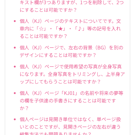
キスト欄が3つありますが、1つを削除して、2つ
にすることは可能ですか？
個人（KJ）ページのテキストについてです。文
章内に「☆」・「★」・「♪」等の記号を入れ
ることは可能ですか？
個人（KJ）ページで、左右の背景（BG）を別の
デザインにすることは可能ですか？
個人（KJ）ページで使用希望の写真が全身写真
になります。全身写真をトリミングし、上半身ア
ップにしてもらうことは可能ですか？
個人（KJ）ページ「KJ01」の名前や将来の夢等
の欄を子供達の手書きにすることは可能です
か？
個人ページは見開き単位ではなく、単ページ扱
いとのことですが、見開きページの左右が違う
編集方法でも問題ありませんか？