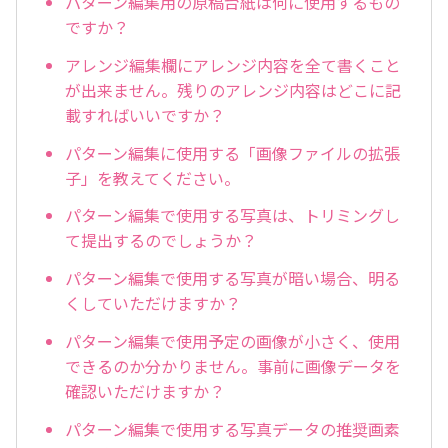
パターン編集用の原稿台紙は何に使用するもの
ですか？
アレンジ編集欄にアレンジ内容を全て書くこと
が出来ません。残りのアレンジ内容はどこに記
載すればいいですか？
パターン編集に使用する「画像ファイルの拡張
子」を教えてください。
パターン編集で使用する写真は、トリミングし
て提出するのでしょうか？
パターン編集で使用する写真が暗い場合、明る
くしていただけますか？
パターン編集で使用予定の画像が小さく、使用
できるのか分かりません。事前に画像データを
確認いただけますか？
パターン編集で使用する写真データの推奨画素