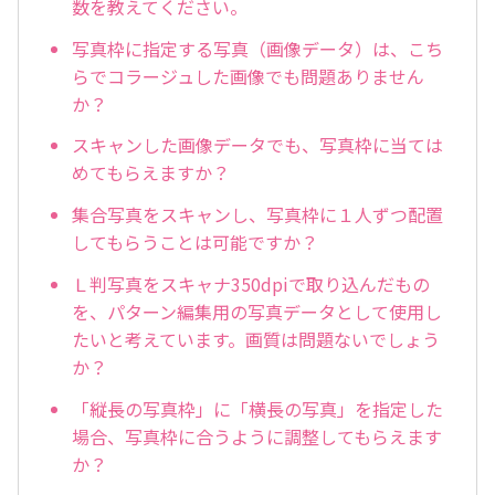
数を教えてください。
写真枠に指定する写真（画像データ）は、こち
らでコラージュした画像でも問題ありません
か？
スキャンした画像データでも、写真枠に当ては
めてもらえますか？
集合写真をスキャンし、写真枠に１人ずつ配置
してもらうことは可能ですか？
Ｌ判写真をスキャナ350dpiで取り込んだもの
を、パターン編集用の写真データとして使用し
たいと考えています。画質は問題ないでしょう
か？
「縦長の写真枠」に「横長の写真」を指定した
場合、写真枠に合うように調整してもらえます
か？