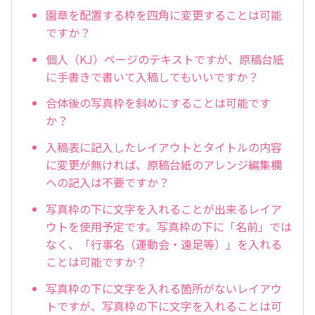
園章を配置する枠を四角に変更することは可能
ですか？
個人（KJ）ページのテキストですが、原稿台紙
に手書きで書いて入稿してもいいですか？
合体後の写真枠を斜めにすることは可能です
か？
入稿表に記入したレイアウトとタイトルの内容
に変更が無ければ、原稿台紙のアレンジ編集欄
への記入は不要ですか？
写真枠の下に文字を入れることが出来るレイア
ウトを使用予定です。写真枠の下に「名前」では
なく、「行事名（運動会・遠足等）」を入れる
ことは可能ですか？
写真枠の下に文字を入れる箇所がないレイアウ
トですが、写真枠の下に文字を入れることは可