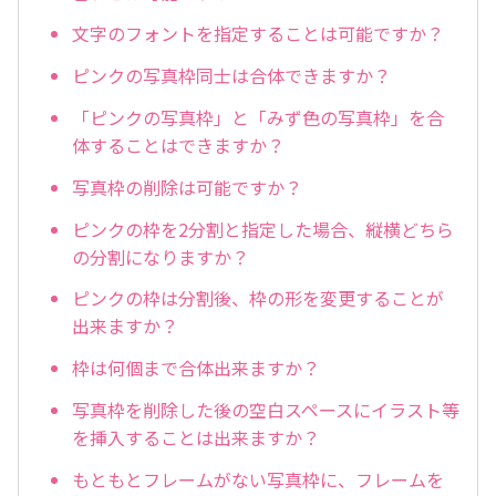
文字のフォントを指定することは可能ですか？
ピンクの写真枠同士は合体できますか？
「ピンクの写真枠」と「みず色の写真枠」を合
体することはできますか？
写真枠の削除は可能ですか？
ピンクの枠を2分割と指定した場合、縦横どちら
の分割になりますか？
ピンクの枠は分割後、枠の形を変更することが
出来ますか？
枠は何個まで合体出来ますか？
写真枠を削除した後の空白スペースにイラスト等
を挿入することは出来ますか？
もともとフレームがない写真枠に、フレームを