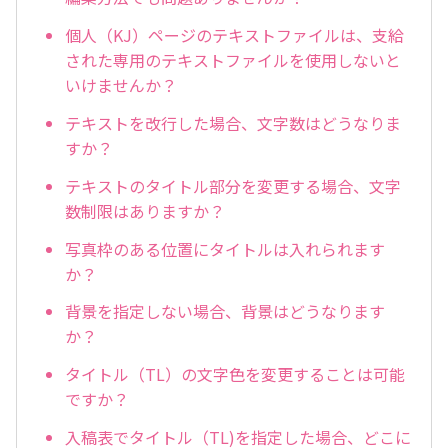
個人（KJ）ページのテキストファイルは、支給
された専用のテキストファイルを使用しないと
いけませんか？
テキストを改行した場合、文字数はどうなりま
すか？
テキストのタイトル部分を変更する場合、文字
数制限はありますか？
写真枠のある位置にタイトルは入れられます
か？
背景を指定しない場合、背景はどうなります
か？
タイトル（TL）の文字色を変更することは可能
ですか？
入稿表でタイトル（TL)を指定した場合、どこに