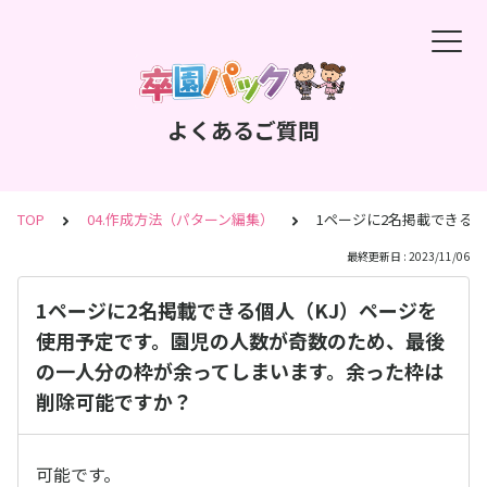
よくあるご質問
TOP
04.作成方法（パターン編集）
1ページに2名掲載できる
最終更新日 : 2023/11/06
1ページに2名掲載できる個人（KJ）ページを
使用予定です。園児の人数が奇数のため、最後
の一人分の枠が余ってしまいます。余った枠は
削除可能ですか？
可能です。