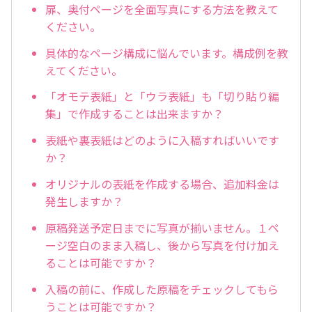
扉、奥付ページを全面写真にする方法を教えて
ください。
具体的なページ構成に悩んでいます。構成例を教
えてください。
「オモテ表紙」と「ウラ表紙」も「切り貼り編
集」で作成することは出来ますか？
表紙や裏表紙はどのように入稿すればいいです
か？
オリジナルの表紙を作成する場合、追加料金は
発生しますか？
原稿発送予定日までに写真が揃いません。１ペ
ージ空白のまま入稿し、後から写真を付け加え
ることは可能ですか？
入稿の前に、作成した原稿をチェックしてもら
うことは可能ですか？