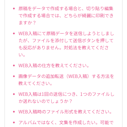
原稿をデータで作成する場合と、切り貼り編集
で作成する場合では、どちらが綺麗に印刷でき
ますか？
WEB入稿にて原稿データを送信しようとしまし
たが、ファイルを添付して送信ボタンを押して
も反応がありません。対処法を教えてくださ
い。
WEB入稿の仕方を教えてください。
画像データの追加転送（WEB入稿）する方法を
教えてください。
WEB入稿は1回の送信につき、1つのファイルし
か送れないのでしょうか？
WEB入稿時のファイル形式を教えてください。
アルバムではなく、文集を作成したい。可能で