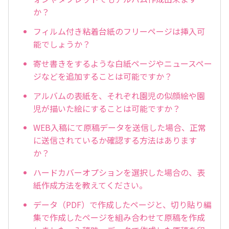
か？
フィルム付き粘着台紙のフリーページは挿入可
能でしょうか？
寄せ書きをするような白紙ページやニュースペー
ジなどを追加することは可能ですか？
アルバムの表紙を、それぞれ園児の似顔絵や園
児が描いた絵にすることは可能ですか？
WEB入稿にて原稿データを送信した場合、正常
に送信されているか確認する方法はあります
か？
ハードカバーオプションを選択した場合の、表
紙作成方法を教えてください。
データ（PDF）で作成したページと、切り貼り編
集で作成したページを組み合わせて原稿を作成