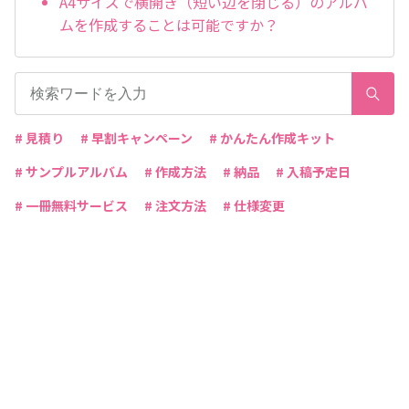
A4サイズで横開き（短い辺を閉じる）のアルバ
ムを作成することは可能ですか？
# 見積り
# 早割キャンペーン
# かんたん作成キット
# サンプルアルバム
# 作成方法
# 納品
# 入稿予定日
# 一冊無料サービス
# 注文方法
# 仕様変更